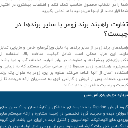
شما را در انتخاب محصول مناسب کمک کنند و اطلاعات بیشتری در اختیار
شما قرار دهند. از اینجا می‌توانید با ما تماس بگیرید.
تفاوت راهبند برند زومر با سایر برندها در
چیست؟
راهبندهای برند زومر از سایر برندها به دلیل ویژگی‌های خاص و مزایایی تمایز
دارند. این مزایا ممکن است شامل کیفیت ساخت بالا، استفاده از
تکنولوژی‌های پیشرفته، و مقاومت در برابر شرایط مختلف آب و هوا باشد.
همچنین، راهبندهای زومر معمولاً دارای طراحی جذابی هستند که به زیبایی و
استفاده آسان از آنها اضافه می‌کند. علاوه بر این، زومر به عنوان یک برند
معتبر، خدمات پس از فروش و گارانتی قوی به مشتریان ارائه می‌دهد تا از
کیفیت و رضایت مشتریان حمایت کند.
درباره دی‌جی‌دی‌اس‌سی
گروه فروش Digidsc با مجموعه ای متشکل از کارشناسان و تکنسین های
آموزش دیده و مجرب، گروه تخصصی در زمینه مشاوره و ارائه سیستم های
ورودی های اتوماتیک، اتوماسیون و کنترل تردد در ایران می باشد. اين گروه
با تكيه بر تجربيات كارشناسان خود پس از بررسي هاي اوليه بهترين نوع