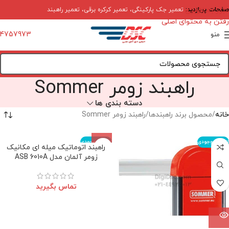
صفحات پربازدید:
عبور به ناوبری
تعمیر جک پارکینگی
،
تعمیر کرکره برقی
،
تعمیر راهبند
رفتن به محتوای اصلی
4757973
منو
راهبند زومر Sommer
دسته بندی ها
خانه
محصول برند راهبندها
راهبند زومر Sommer
اتمام موجودی
اتمام موجودی
راهبند اتوماتیک میله ای مکانیک
زومر آلمان مدل ASB 6010A
تماس بگیرید