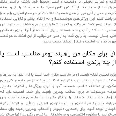
کرده و نظارت دقیقی بر وضعیت و ایمنی محیط خود داشته باشید. مثلاً،
می‌توانید از طریق یک اپلیکیشن تلفن همراه یا وب، راهبند را باز و بسته
کنید، و حتی وقتی دور از محل هستید، اطلاعات از سیستم امنیتی راهبند را
دریافت کنید. این ویژگی‌های هوشمندسازی به ارتقاء ایمنی و کارآیی استفاده
از راهبند زومر کمک می‌کنند و تجربه شما را بهبود می‌بخشند. به علاوه، این
محصولات ساده و کاربرپسند هستند و برای استفاده از آنها نیازی به دانش
فنی چندان نیست، بنابراین شما به راحتی می‌توانید از این امکانات هوشمند
بهره‌برید و به امنیت و کنترل بیشتر دست یابید.
آیا برای مکان من راهبند زومر مناسب است یا
از چه برندی استفاده کنم؟
برای تعیین اینکه راهبند زومر مناسب مکان شما است یا نه، ابتدا به نیازها و
مشکلات خود در مکان مورد نظر توجه کنید. راهبندها زومر به طور کلی برای
مکان‌های مختلف مناسب هستند. آنها با انواع ویژگی‌ها و اندازه‌ها به بازار
عرضه می‌شوند. اما برای انتخاب بهترین راهبند برای شما، اهمیت دارد که
نیازهای خاص مکان خودتان را در نظر بگیرید. به عناصری مانند ابعاد، وزن
دروازه، نیاز به هوشمندی یا سیستم‌های امنیتی اضافی، و البته بودجه
خودتان توجه کنید. برای راهنمایی دقیق‌تر و انتخاب بهترین راهبند برای شما،
می‌توانید با مشاوره اختصاصی و فروشندگان ما تماس بگیرید. آنها می‌توانند