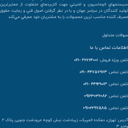
سيستمهاي اتوماسيون و امنيتي جهت كاربردهاي متفاوت از معتبرترين
توليد كنندگان در سراسر جهان و با در نطر گرفتن اصول فني و رعايت حقوق
مصرف كننده مناسب ترين محصولات را به مشتريان خود معرفي مي‌كند.
سوالات متداول
اطلاعات تماس با ما
تلفن ویژه فروش:
٢٦٧٦٤٠٠١ -۰۲۱
تلفن تماس:
۴۴۷۵۷۹۷۳ -۰۲۱
تلفن تماس:
۴۴۹۲۹۰۱۳ -۰۲۱
تلفن تماس:
09123036082
تلفن تماس:
09102297585
آدرس: تهران، دهکده المپیک، زیبادشت نبش کوچه مرودشت جنوبی پلاک ۲
واحد ۳