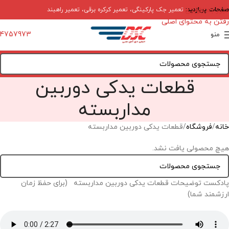
صفحات پربازدید:
عبور به ناوبری
تعمیر جک پارکینگی
،
تعمیر کرکره برقی
،
تعمیر راهبند
رفتن به محتوای اصلی
4757973
منو
قطعات یدکی دوربین
مداربسته
خانه
فروشگاه
قطعات یدکی دوربین مداربسته
هیچ محصولی یافت نشد.
پادکست توضیحات قطعات یدکی دوربین مداربسته (برای حفظ زمان
ارزشمند شما)