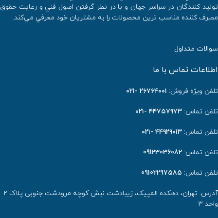
توليد كنندگان در سراسر جهان و با در نطر گرفتن اصول فني و رعايت حقوق
مصرف كننده مناسب ترين محصولات را به مشتريان خود معرفي مي‌كند.
سوالات متداول
اطلاعات تماس با ما
تلفن ویژه فروش:
٢٦٧٦٤٠٠١ -۰۲۱
تلفن تماس:
۴۴۷۵۷۹۷۳ -۰۲۱
تلفن تماس:
۴۴۹۲۹۰۱۳ -۰۲۱
تلفن تماس:
09123036082
تلفن تماس:
09102297585
آدرس: تهران، دهکده المپیک، زیبادشت نبش کوچه مرودشت جنوبی پلاک ۲
واحد ۳