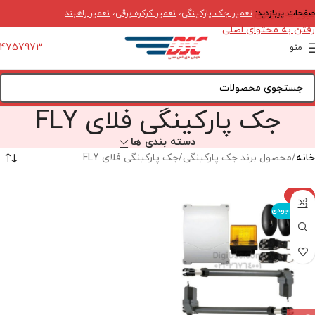
صفحات پربازدید:
عبور به ناوبری
تعمیر جک پارکینگی
،
تعمیر کرکره برقی
،
تعمیر راهبند
رفتن به محتوای اصلی
4757973
منو
جک پارکینگی فلای FLY
دسته بندی ها
خانه
محصول برند جک پارکینگی
جک پارکینگی فلای FLY
-100%
اتمام موجودی