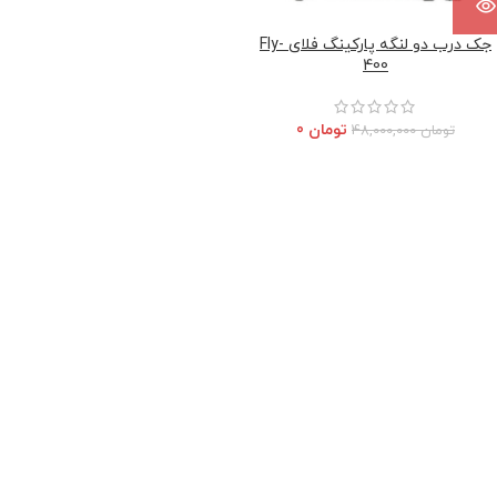
جک درب دو لنگه پارکینگ فلای Fly-
400
تومان
0
تومان
48,000,000