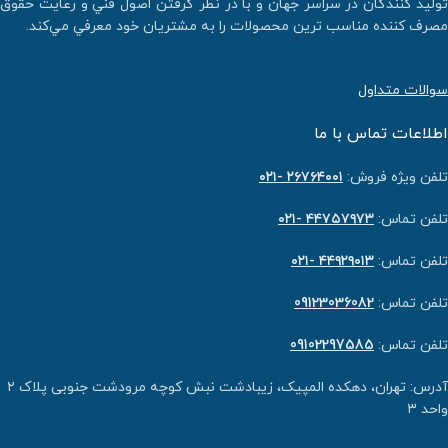
توليد كنندگان در سراسر جهان و با در نطر گرفتن اصول فني و رعايت حقوق
مصرف كننده مناسب ترين محصولات را به مشتريان خود معرفي مي‌كند.
سوالات متداول
اطلاعات تماس با ما
تلفن ویژه فروش:
٢٦٧٦٤٠٠١ -۰۲۱
تلفن تماس:
۴۴۷۵۷۹۷۳ -۰۲۱
تلفن تماس:
۴۴۹۲۹۰۱۳ -۰۲۱
تلفن تماس:
09123036082
تلفن تماس:
09102297585
آدرس: تهران، دهکده المپیک، زیبادشت نبش کوچه مرودشت جنوبی پلاک ۲
واحد ۳