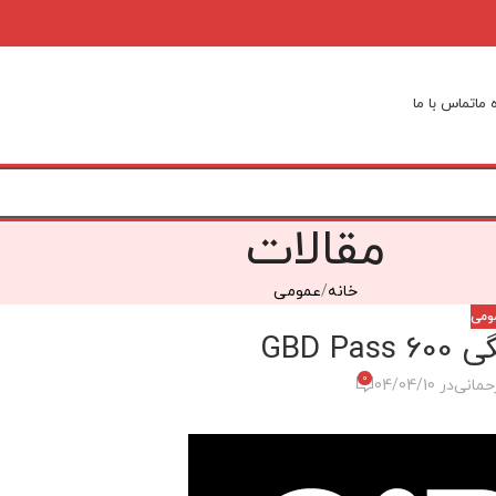
 ما
تماس با ما
مقالات
خانه
عمومی
ومی
GBD 
0
حمانی
در 04/04/10