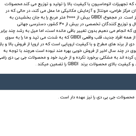
ئه آن هستیم منعکس می شود. GIBIDI بیش از 50 سال است که تجهیزات اتوماسیون با کیفیت بالا را تولید و توزیع می کند.محصولات
تولید می شوند: تاسیسات Poggio Rusco ما که به عنوان مرکز طراحی، مونتاژ و آزمایش مکانیکی ما عمل می کند، در حالی که در
Casale Litta، تیم ما بر طراحی و تولید قطعات و تجهیزات الکتریکی ما متمرکز است. در مجموع، GIBIDI بیش از 6000 متر مربع را به جان بخشیدن به
اتوماسیون های خلاقانه اختصاص داده است.امروزه، ما با زیرمجموعه های فعال و توزیع کنندگان تخصصی در بیش از 40 کشور، دسترسی جهانی
ه کاری که انجام می دهیم بدون تغییر باقی مانده است، اما میل به رشد چند برابر
شده است. فضاهای کاری جدید، فناوری های جدید، محصولات جدید و مهمتر از همه افراد جدید، قلب واقعی GIBIDI که به شدت می تپد و ما را به سوی
 از برند های مطرح و با کیفیت اروپایی است که در اروپا از فروش بالا و بازا
وی در چند سال اخیر از فروش خوبی بهره مند نبوده است هرچند با توجه به
وق تمامی مشتریانی که محصولات شرکت GBD را خریداری کرده اند به مشکلی برخورد نکرده و از خرید خود و محصولات جی بی دی را
صولات برند GIBIDI را تضمین میکند .
 محصولات جی بی دی را نیز عهده دار است .