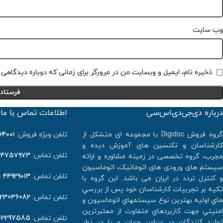
وب‌ سایت
ذخیره نام، ایمیل و وبسایت من در مرورگر برای زمانی که دوباره دیدگاهی
درباره دی‌جی‌دی‌اس‌سی
اطلاعات تماس با ما
گروه فروش Digidsc با مجموعه ای متشکل از
تلفن ویژه فروش:
٠١ -۰۲۱
کارشناسان و تکنسین های آموزش دیده و
تلفن تماس:
۴۷۵۷۹۷۳ -۰۲۱
مجرب، گروه تخصصی در زمینه مشاوره و ارائه
سیستم های ورودی های اتوماتیک، اتوماسیون
تلفن تماس:
۴۴۹۲۹۰۱۳ -۰۲۱
و کنترل تردد در ایران می باشد. اين گروه با
تكيه بر تجربيات كارشناسان خود پس از بررسي
تلفن تماس:
123036082
هاي اوليه بهترين نوع سيستمهاي اتوماسيون و
امنيتي جهت كاربردهاي متفاوت از معتبرترين
تلفن تماس:
02297585
توليد كنندگان در سراسر جهان و با در نطر