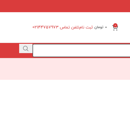
0
ثبت نام
تلفن تماس 02144757973
0
تومان