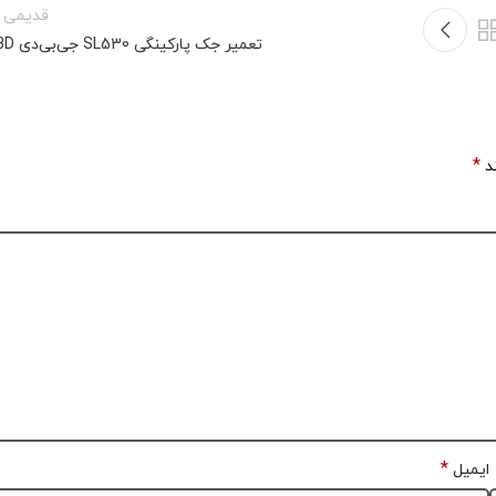
قدیمی ت
تعمیر جک پارکینگی SL530 جی‌بی‌دی GBD
*
ند
*
ایمیل