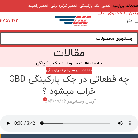
صفحات پربازدید:
عبور به ناوبری
تعمیر جک پارکینگی
،
تعمیر کرکره برقی
،
تعمیر راهبند
رفتن به محتوای اصلی
4757973
منو
مقالات
خانه
مقالات مربوط به جک پارکینگی
مقالات مربوط به جک پارکینگی
چه قطعاتی در جک پارکینگی GBD
خراب میشود ؟
0
آرمان رحمانی
در 04/07/26