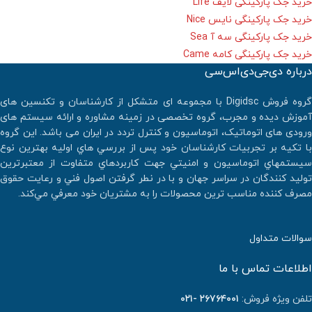
خرید جک پارکینگی لایف Life
خرید جک پارکینگی نایس Nice
خرید جک پارکینگی سه آ Sea
خرید جک پارکینگی کامه Came
درباره دی‌جی‌دی‌اس‌سی
گروه فروش Digidsc با مجموعه ای متشکل از کارشناسان و تکنسین های
آموزش دیده و مجرب، گروه تخصصی در زمینه مشاوره و ارائه سیستم های
ورودی های اتوماتیک، اتوماسیون و کنترل تردد در ایران می باشد. اين گروه
با تكيه بر تجربيات كارشناسان خود پس از بررسي هاي اوليه بهترين نوع
سيستمهاي اتوماسيون و امنيتي جهت كاربردهاي متفاوت از معتبرترين
توليد كنندگان در سراسر جهان و با در نطر گرفتن اصول فني و رعايت حقوق
مصرف كننده مناسب ترين محصولات را به مشتريان خود معرفي مي‌كند.
سوالات متداول
اطلاعات تماس با ما
تلفن ویژه فروش:
٢٦٧٦٤٠٠١ -۰۲۱