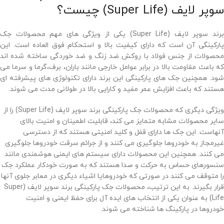
سوپر لایف (Super Life) چیست؟
برند سوپر لایف (Super Life) یکی از ویژگی های مهم محصولات جک
پارکینگی آن است که دارای کیفیت بالا و استحکام فوق العاده است. این
محصولات از جنس فولاد با روکش ضد زنگ و ضد خوردگی ساخته شده اند
که باعث مقاومت بالا در برابر عوامل خارجی مانند باران، برف،گرما و سرما می
شود. همچنین جک های پارکینگی این برند دارای تکنولوژی های پیشرفته ای
هستند که باعث افزایش عمر مفید و کارایی بالا در طولانی مدت می شوند.
ویژگی دیگری که محصولات جک پارکینگی برند سوپر لایف (Super Life) را از
سایر محصولات مشابه متمایز می کند، قابلیت اطمینان و امنیت بالای
آنهاست. این جک ها دارای قفل و کلید امنیتی هستند که از دسترسی
غیرمجاز به خودروها جلوگیری می کنند و از جرائم سرقت خودروها جلوگیری
می کنند. همچنین این محصولات دارای سیستم های ایمنی هوشمندی مانند
سنسورهای حساس به حرکت و صدا هستند که به صورت خودکار عملکرد جک
را متوقف می کنند در صورتی که خودروهایا اشیاء دیگری در معابر جلوی آنها
قرار بگیرند. به این ترتیب، محصولات جک پارکینگی برند سوپر لایف (Super
Life) به عنوان یکی از انتخاب های ایده آل برای حفظ ایمنی و امنیت
خودروها در پارکینگ ها شناخته می شوند.