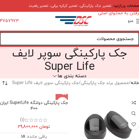
صفحات پربازدید:
عبور به ناوبری
تعمیر جک پارکینگی
،
تعمیر کرکره برقی
،
تعمیر راهبند
رفتن به محتوای اصلی
4757973
منو
جک پارکینگی سوپر لایف
Super Life
دسته بندی ها
خانه
محصول برند جک پارکینگی
جک پارکینگی سوپر لایف Super Life
جک پارکینگی دولنگه SuperLife ایران
400
(1)
تومان
29,800,000
باقی مانده:
18