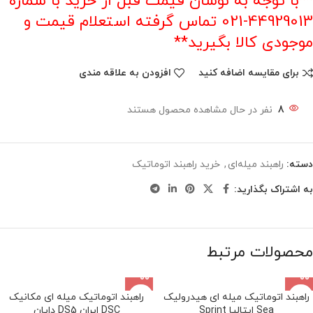
**با توجه به نوسان قیمت قبل از خرید با شماره
44929013-021 تماس گرفته استعلام قیمت و
موجودی کالا بگیرید**
برای مقایسه اضافه کنید
افزودن به علاقه مندی
8
نفر در حال مشاهده محصول هستند
دسته:
راهبند میله‌ای
,
خرید راهبند اتوماتیک
به اشتراک بگذارید:
محصولات مرتبط
راهبند اتوماتیک میله ای هیدرولیک
راهبند اتوماتیک میله ای مکانیک
Sea ایتالیا Sprint
DSC ایران DS5 دایان