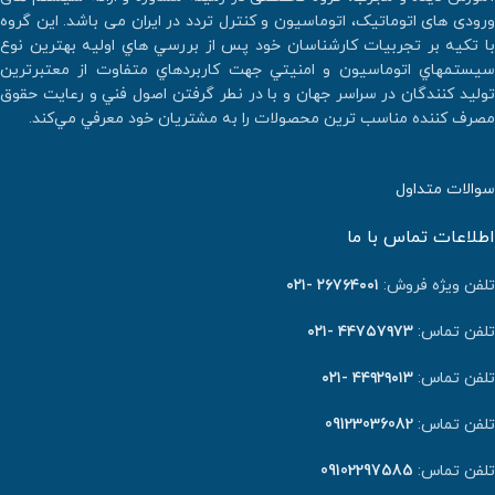
ورودی های اتوماتیک، اتوماسیون و کنترل تردد در ایران می باشد. اين گروه
با تكيه بر تجربيات كارشناسان خود پس از بررسي هاي اوليه بهترين نوع
سيستمهاي اتوماسيون و امنيتي جهت كاربردهاي متفاوت از معتبرترين
توليد كنندگان در سراسر جهان و با در نطر گرفتن اصول فني و رعايت حقوق
مصرف كننده مناسب ترين محصولات را به مشتريان خود معرفي مي‌كند.
سوالات متداول
اطلاعات تماس با ما
تلفن ویژه فروش:
٢٦٧٦٤٠٠١ -۰۲۱
تلفن تماس:
۴۴۷۵۷۹۷۳ -۰۲۱
تلفن تماس:
۴۴۹۲۹۰۱۳ -۰۲۱
تلفن تماس:
09123036082
تلفن تماس:
09102297585