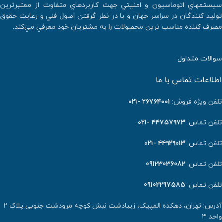
سيستمهاي اتوماسيون و امنيتي جهت كاربردهاي متفاوت از معتبرترين
توليد كنندگان در سراسر جهان و با در نطر گرفتن اصول فني و رعايت حقوق
مصرف كننده مناسب ترين محصولات را به مشتريان خود معرفي مي‌كند.
سوالات متداول
اطلاعات تماس با ما
تلفن ویژه فروش:
٢٦٧٦٤٠٠١ -۰۲۱
تلفن تماس:
۴۴۷۵۷۹۷۳ -۰۲۱
تلفن تماس:
۴۴۹۲۹۰۱۳ -۰۲۱
تلفن تماس:
09123036082
تلفن تماس:
09102297585
آدرس: تهران، دهکده المپیک، زیبادشت نبش کوچه مرودشت جنوبی پلاک ۲
واحد ۳