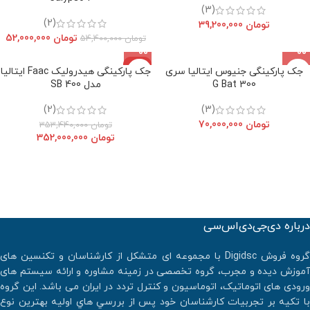
(3)
(2)
تومان
39,200,000
تومان
52,000,000
تومان
54,400,000
حراج
جک پارکینگی جنیوس ایتالیا سری
جک پارکینگی هیدرولیک Faac ایتالیا
300 G Bat
مدل 400 SB
(2)
(3)
تومان
70,000,000
تومان
353,440,000
تومان
352,000,000
درباره دی‌جی‌دی‌اس‌سی
گروه فروش Digidsc با مجموعه ای متشکل از کارشناسان و تکنسین های
آموزش دیده و مجرب، گروه تخصصی در زمینه مشاوره و ارائه سیستم های
ورودی های اتوماتیک، اتوماسیون و کنترل تردد در ایران می باشد. اين گروه
با تكيه بر تجربيات كارشناسان خود پس از بررسي هاي اوليه بهترين نوع