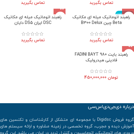
تماس بگیرید
تماس بگیرید
اتمام موجودی
راهبند اتوماتیک میله ای مکانیک
راهبند اتوماتیک میله ای مکانیک
Beta چین B300 Delux
DSC ایران DS5 دایان
تماس بگیرید
تماس بگیرید
راهبند بایت FADINI BAYT 980
فادینی هیدرولیک
تومان
450,000,000
درباره دی‌جی‌دی‌اس‌سی
گروه فروش Digidsc با مجموعه ای متشکل از کارشناسان و تکنسین های
آموزش دیده و مجرب، گروه تخصصی در زمینه مشاوره و ارائه سیستم های
ورودی های اتوماتیک، اتوماسیون و کنترل تردد در ایران می باشد. اين گروه