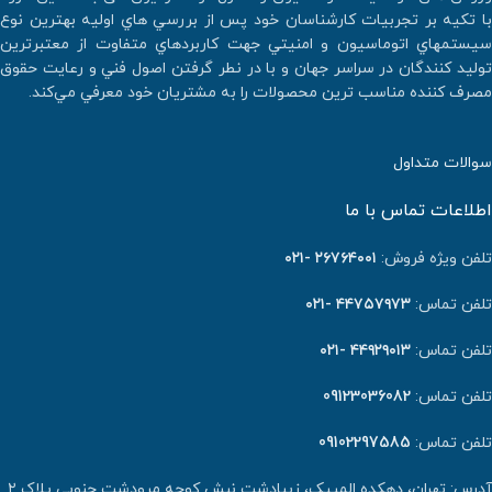
با تكيه بر تجربيات كارشناسان خود پس از بررسي هاي اوليه بهترين نوع
سيستمهاي اتوماسيون و امنيتي جهت كاربردهاي متفاوت از معتبرترين
توليد كنندگان در سراسر جهان و با در نطر گرفتن اصول فني و رعايت حقوق
مصرف كننده مناسب ترين محصولات را به مشتريان خود معرفي مي‌كند.
سوالات متداول
اطلاعات تماس با ما
تلفن ویژه فروش:
٢٦٧٦٤٠٠١ -۰۲۱
تلفن تماس:
۴۴۷۵۷۹۷۳ -۰۲۱
تلفن تماس:
۴۴۹۲۹۰۱۳ -۰۲۱
تلفن تماس:
09123036082
تلفن تماس:
09102297585
آدرس: تهران، دهکده المپیک، زیبادشت نبش کوچه مرودشت جنوبی پلاک ۲