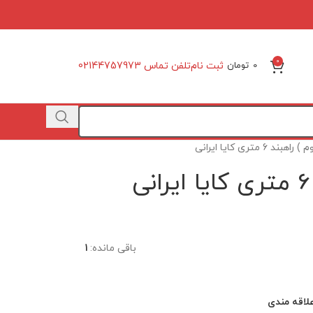
0
ثبت نام
تلفن تماس 02144757973
0
تومان
ند 6 متری کایا ایرانی
باقی مانده:
1
لاقه مندی