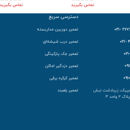
تماس بگیرید
تماس بگیرید
دسترسی سریع
٢٦٧٦٤٠
تعمیر دوربین مداربسته
۴
تعمیر درب شیشه‌ای
تعمیر جک پارکینگی
09
تعمیر دزدگیر اماکن
091
تعمیر کرکره برقی
لمپیک، زیبادشت نبش
تعمیر راهبند
احد ۳