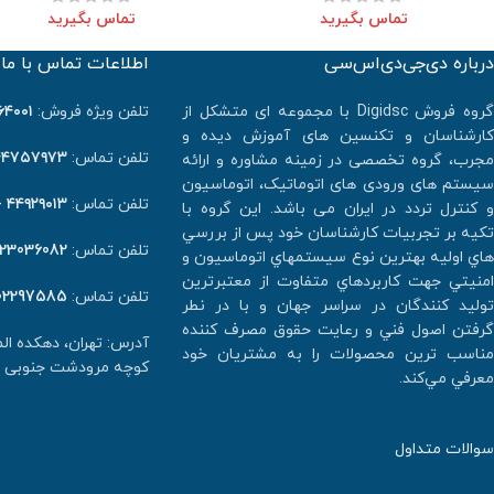
تماس بگیرید
تماس بگیرید
درباره دی‌جی‌دی‌اس‌سی
اطلاعات تماس با ما
گروه فروش Digidsc با مجموعه ای متشکل از
تلفن ویژه فروش:
٠١ -۰۲۱
کارشناسان و تکنسین های آموزش دیده و
تلفن تماس:
۴۷۵۷۹۷۳ -۰۲۱
مجرب، گروه تخصصی در زمینه مشاوره و ارائه
سیستم های ورودی های اتوماتیک، اتوماسیون
تلفن تماس:
۴۴۹۲۹۰۱۳ -۰۲۱
و کنترل تردد در ایران می باشد. اين گروه با
تكيه بر تجربيات كارشناسان خود پس از بررسي
تلفن تماس:
123036082
هاي اوليه بهترين نوع سيستمهاي اتوماسيون و
امنيتي جهت كاربردهاي متفاوت از معتبرترين
تلفن تماس:
02297585
توليد كنندگان در سراسر جهان و با در نطر
گرفتن اصول فني و رعايت حقوق مصرف كننده
آدرس: تهران، دهکده ا
مناسب ترين محصولات را به مشتريان خود
کوچه مرودشت جنوبی پلاک ۲ و
معرفي مي‌كند.
سوالات متداول