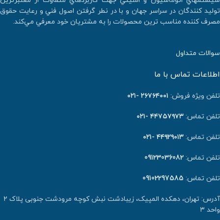
سيستمهاي اتوماسيون و امنيتي جهت كاربردهاي متفاوت از معتبرترين
توليد كنندگان در سراسر جهان و با در نطر گرفتن اصول فني و رعايت حقوق
مصرف كننده مناسب ترين محصولات را به مشتريان خود معرفي مي‌كند.
سوالات متداول
اطلاعات تماس با ما
تلفن ویژه فروش:
٢٦٧٦٤٠٠١ -۰۲۱
تلفن تماس:
۴۴۷۵۷۹۷۳ -۰۲۱
تلفن تماس:
۴۴۹۲۹۰۱۳ -۰۲۱
تلفن تماس:
09123036082
تلفن تماس:
09102297585
آدرس: تهران، دهکده المپیک، زیبادشت نبش کوچه مرودشت جنوبی پلاک ۲
واحد ۳