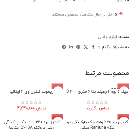
5
نفر در حال مشاهده محصول هستند
دسته:
لوازم جانبی
به اشتراک بگذارید:
محصولات مرتبط
اتمام موجودی
میله ( بوم ) راهبند بتا 6 متری B 400
ریموت کنترل وی 2 ایتالیا
تماس بگیرید
تومان
4,440,000
-8%
-8%
کنترل برد 220 ولت جک پارکینگی دو
کنترل برد 220 ولت جک پارکینگی
اتمام موجودی
اتمام موجودی
لنگه Ramuna مینی
ریلی پروتکو Q60SA ایتالیا