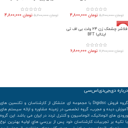
تومان
4,800,000
تومان
4,800,000
تومان
5,200,000
تومان
5,200,000
-6%
فلاشر چشمک زن 24 ولت بی اف تی
اتمام موجودی
ایتالیا BFT
تومان
6,800,000
تومان
7,200,000
درباره دی‌جی‌دی‌اس‌سی
گروه فروش Digidsc با مجموعه ای متشکل از کارشناسان و تکنسین های
آموزش دیده و مجرب، گروه تخصصی در زمینه مشاوره و ارائه سیستم های
ورودی های اتوماتیک، اتوماسیون و کنترل تردد در ایران می باشد. اين گروه
با تكيه بر تجربيات كارشناسان خود پس از بررسي هاي اوليه بهترين نوع