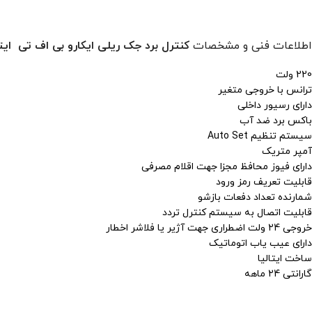
اطلاعات فنی و مشخصات
کنترل برد جک ریلی ایکارو بی اف تی ایتالیا Alpha جهت درب ریلی دایم
220 ولت
ترانس با خروجی متغیر
دارای رسیور داخلی
باکس برد ضد آب
سیستم تنظیم Auto Set
آمپر متریک
دارای فیوز محافظ مجزا جهت اقلام مصرفی
قابلیت تعریف رمز ورود
شمارنده تعداد دفعات بازشو
قابلیت اتصال به سیستم کنترل تردد
خروجی 24 ولت اضطراری جهت آژیر یا فلاشر اخطار
دارای عیب یاب اتوماتیک
ساخت ایتالیا
گارانتی 24 ماهه