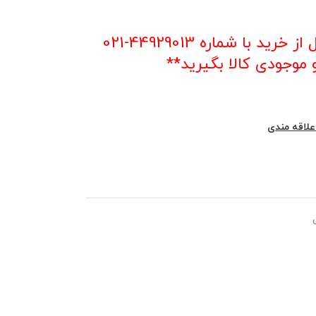
**با توجه به نوسان قیمت قبل از خرید با شماره 44929013-021
موجودی کالا بگیرید**
علاقه مندی