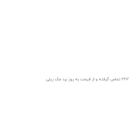
قیمت برد جک ریلی دایمسو 800 آلفا با توجه به وارداتی بودن محصول ارتباط مستقیم با قیمت و نوسانات ارز و یورو دارد پیشنهاد میگردد با شماره 26764001 تماس گرفته و از قیمت به روز برد جک ریلی