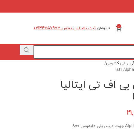
0
ثبت نام
تلفن تماس 02144757973
0
تومان
گی ریلی کشویی
بی اف تی ایتالیا