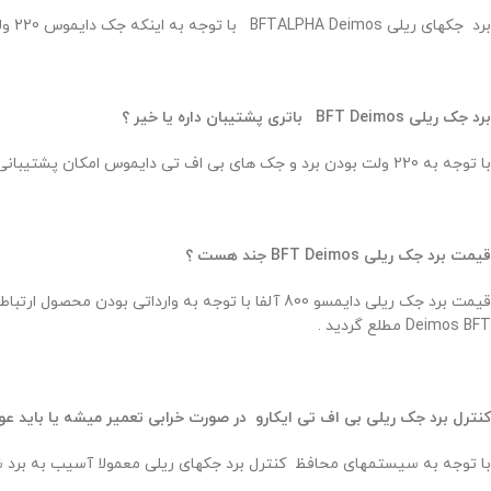
برد جکهای ریلی BFTALPHA Deimos با توجه به اینکه جک دایموس 220 ولت میباشد 220 ولت بوده و برای جکهای 220 ولت بی اف تی کاربرد دارد .
برد جک ریلی BFT Deimos باتری پشتیبان داره یا خیر ؟
با توجه به 220 ولت بودن برد و جک های بی اف تی دایموس امکان پشتیبانی از باتری را ندارد .
قیمت برد جک ریلی BFT Deimos جند هست ؟
Deimos BFT مطلع گردید .
کنترل برد جک ریلی بی اف تی ایکارو در صورت خرابی تعمیر میشه یا باید 
با توجه به سیستمهای محافظ کنترل برد جکهای ریلی معمولا آسیب به برد ش