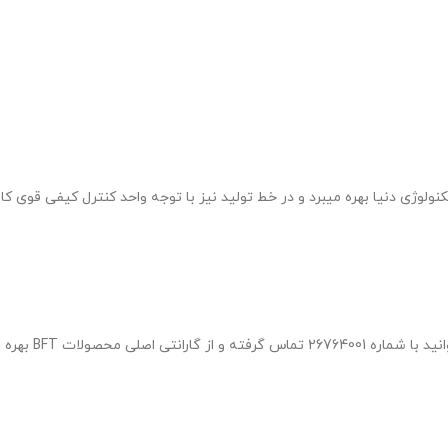
الیا بوده و از به روز ترین تکنولوژی دنیا بهره میبرد و در خط تولید نیز با توجه واحد کن
ات BFT بهره مند گردید .