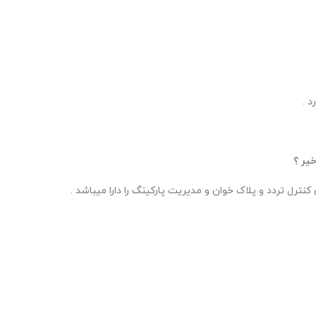
د .
خیر ؟
رل تردد و پلاک خوان و مدیریت پارکینگ را دارا میباشد .