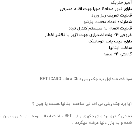
آمپر متریک
دارای فیوز محافظ مجزا جهت اقلام مصرفی
قابلیت تعریف رمز ورود
شمارنده تعداد دفعات بازشو
قابلیت اتصال به سیستم کنترل تردد
خروجی 24 ولت اضطراری جهت آژیر یا فلاشر اخطار
دارای عیب یاب اتوماتیک
ساخت ایتالیا
گارانتی 24 ماهه
سوالات متداول برد جک ریلی BFT ICARO Libra Cbb
آیا برد جک ریلی بی اف تی ساخت ایتالیا هست یا چین ؟
تمامی کنترل برد های جکهای ریلی BFT ساخت ای
شده و به بازار دنیا عرضه میگردد .