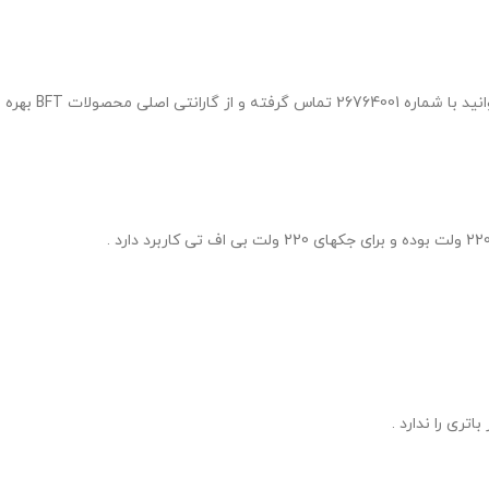
ات BFT بهره مند گردید .