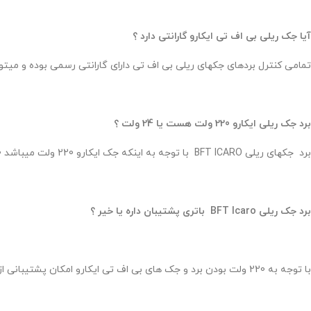
آیا جک ریلی بی اف تی ایکارو گارانتی دارد ؟
تمامی کنترل بردهای جکهای ریلی بی اف تی دارای گارانتی رسمی بوده و میتوانید با شماره 26764001 تماس گرفته و از گارانتی اصلی محصول
برد جک ریلی ایکارو 220 ولت هست یا 24 ولت ؟
برد جکهای ریلی BFT ICARO با توجه به اینکه جک ایکارو 220 ولت میباشد 220 ولت بوده و برای جکهای 220 ولت بی اف تی کاربرد دارد .
برد جک ریلی BFT Icaro باتری پشتیبان داره یا خیر ؟
با توجه به 220 ولت بودن برد و جک های بی اف تی ایکارو امکان پشتیبانی از باتری را ندارد .