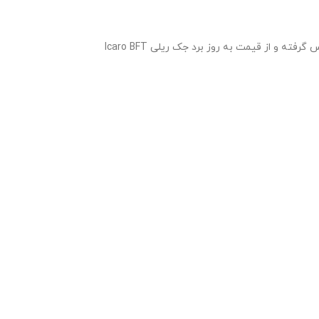
قیمت برد جک ریلی ایکارو با توجحه به وارداتی بودن محصول ارتباط مستقیم با قیمت و نوسانات ارز و یورو دارد پیشنهاد میگردد با شماره 26764001 تماس گرفته و از قیمت به روز برد جک ریلی Icaro BFT