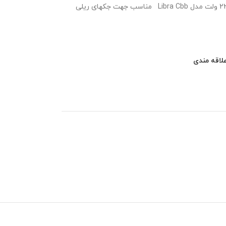
کنترل برد جک ریلی ایکارو بی اف تی ایتالیا 220 ولت مدل Libra Cbb مناسب جهت جکهای ریلی
لاقه مندی