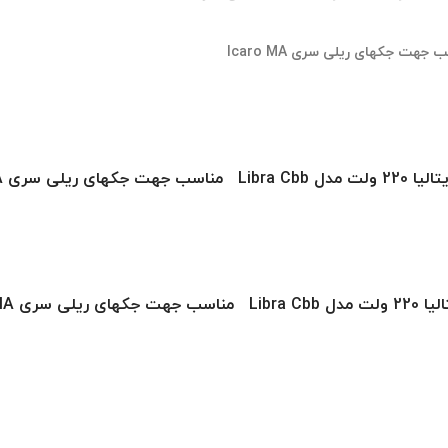
سری Icaro MA
 Icaro MA