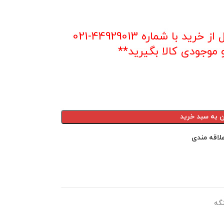
**با توجه به نوسان قیمت قبل از خرید با شماره 44929013-021
موجودی کالا بگیرید**
ن به سبد خرید
لاقه مندی
نگه