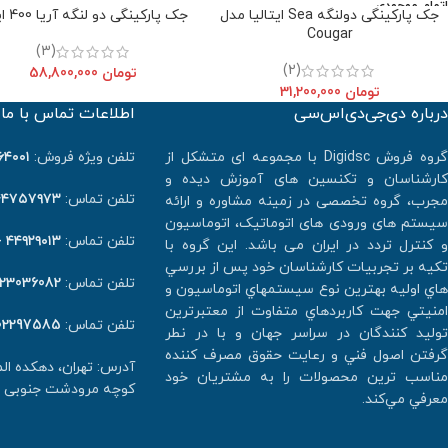
اتمام موجودی
جک پارکینگی دولنگه Sea ایتالیا مدل
جک پارکینگی دو لنگه آریا 400 ایران
Cougar
(3)
(2)
تومان
58,800,000
تومان
31,200,000
درباره دی‌جی‌دی‌اس‌سی
اطلاعات تماس با ما
گروه فروش Digidsc با مجموعه ای متشکل از
تلفن ویژه فروش:
٠١ -۰۲۱
کارشناسان و تکنسین های آموزش دیده و
تلفن تماس:
۴۷۵۷۹۷۳ -۰۲۱
مجرب، گروه تخصصی در زمینه مشاوره و ارائه
سیستم های ورودی های اتوماتیک، اتوماسیون
تلفن تماس:
۴۴۹۲۹۰۱۳ -۰۲۱
و کنترل تردد در ایران می باشد. اين گروه با
تكيه بر تجربيات كارشناسان خود پس از بررسي
تلفن تماس:
123036082
هاي اوليه بهترين نوع سيستمهاي اتوماسيون و
امنيتي جهت كاربردهاي متفاوت از معتبرترين
تلفن تماس:
02297585
توليد كنندگان در سراسر جهان و با در نطر
گرفتن اصول فني و رعايت حقوق مصرف كننده
آدرس: تهران، دهکده ا
مناسب ترين محصولات را به مشتريان خود
کوچه مرودشت جنوبی پلاک ۲ و
معرفي مي‌كند.