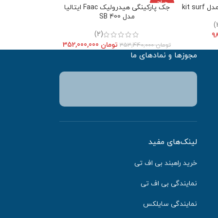
حراج
جک پارکینگی هیدرولیک Faac ایتالیا
مدل 400 SB
(2)
تومان
352,000,000
تومان
353,440,000
مجوزها و نمادهای ما
لینک‌های مفید
خرید راهبند بی اف تی
نمایندگی بی اف تی
نمایندگی سایلکس