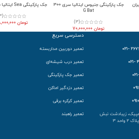
جک پارکینگی جنیوس ایتالیا سری 300
جک پارکینگی Sea ایتالیا مدل kit surf
G Bat
(3)
(3)
تومان
98,000,000
تومان
70,000,000
دسترسی سریع
٢٦٧٦٤٠
تعمیر دوربین مداربسته
۴
تعمیر درب شیشه‌ای
تعمیر جک پارکینگی
09
تعمیر دزدگیر اماکن
091
تعمیر کرکره برقی
لمپیک، زیبادشت نبش
تعمیر راهبند
احد ۳