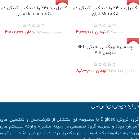
-8%
-9%
کنترل برد 24 ولت جک پارکینگی دو
کنترل برد 220 ولت جک پارکینگی دو
اتمام موجودی
اتمام موجودی
لنگه Ms1 ایران
لنگه Ramuna مینی
تومان
4,000,000
تومان
4,800,000
تومان
4,400,000
تومان
5,200,000
-4%
چشمی فابریک بی اف تی BFT
اتمام موجودی
فتوسل A15
تومان
8,800,000
تومان
9,200,000
درباره دی‌جی‌دی‌اس‌سی
گروه فروش Digidsc با مجموعه ای متشکل از کارشناسان و تکنسین های
آموزش دیده و مجرب، گروه تخصصی در زمینه مشاوره و ارائه سیستم های
ورودی های اتوماتیک، اتوماسیون و کنترل تردد در ایران می باشد. اين گروه