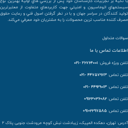
با تكيه بر تجربيات كارشناسان خود پس از بررسي هاي اوليه بهترين نوع
سيستمهاي اتوماسيون و امنيتي جهت كاربردهاي متفاوت از معتبرترين
توليد كنندگان در سراسر جهان و با در نطر گرفتن اصول فني و رعايت حقوق
مصرف كننده مناسب ترين محصولات را به مشتريان خود معرفي مي‌كند.
سوالات متداول
اطلاعات تماس با ما
تلفن ویژه فروش:
٢٦٧٦٤٠٠١ -۰۲۱
تلفن تماس:
۴۴۷۵۷۹۷۳ -۰۲۱
تلفن تماس:
۴۴۹۲۹۰۱۳ -۰۲۱
تلفن تماس:
09123036082
تلفن تماس:
09102297585
آدرس: تهران، دهکده المپیک، زیبادشت نبش کوچه مرودشت جنوبی پلاک ۲