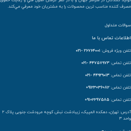
توليد كنندگان در سراسر جهان و با در نطر گرفتن اصول فني و رعايت حقوق
مصرف كننده مناسب ترين محصولات را به مشتريان خود معرفي مي‌كند.
سوالات متداول
اطلاعات تماس با ما
تلفن ویژه فروش:
٢٦٧٦٤٠٠١ -۰۲۱
تلفن تماس:
۴۴۷۵۷۹۷۳ -۰۲۱
تلفن تماس:
۴۴۹۲۹۰۱۳ -۰۲۱
تلفن تماس:
09123036082
تلفن تماس:
09102297585
آدرس: تهران، دهکده المپیک، زیبادشت نبش کوچه مرودشت جنوبی پلاک ۲
واحد ۳