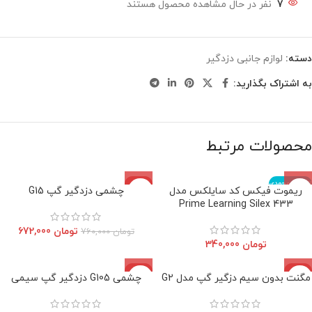
7
نفر در حال مشاهده محصول هستند
دسته:
لوازم جانبی دزدگیر
به اشتراک بگذارید:
محصولات مرتبط
اتمام موجودی
-12%
ریموت فیکس کد سایلکس مدل
چشمی دزدگیر گپ G15
اتمام موجودی
Prime Learning Silex 433
تومان
672,000
تومان
760,000
تومان
340,000
-7%
-4%
مگنت بدون سیم دزگیر گپ مدل G2
چشمی G105 دزدگیر گپ سیمی
اتمام موجودی
اتمام موجودی