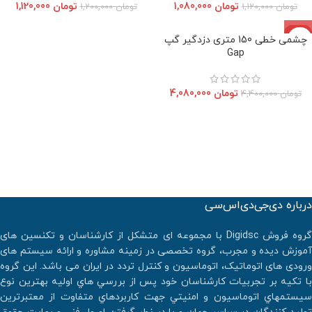
تومان
1,080,000
تومان
1,120,000
تومان
1,120,000
تومان
1,200,000
-7%
چشمی خطی 150 متری دزدگیر گپ
اتمام موجودی
Gap
تومان
4,080,000
تومان
4,400,000
درباره دی‌جی‌دی‌اس‌سی
گروه فروش Digidsc با مجموعه ای متشکل از کارشناسان و تکنسین های
آموزش دیده و مجرب، گروه تخصصی در زمینه مشاوره و ارائه سیستم های
ورودی های اتوماتیک، اتوماسیون و کنترل تردد در ایران می باشد. اين گروه
با تكيه بر تجربيات كارشناسان خود پس از بررسي هاي اوليه بهترين نوع
سيستمهاي اتوماسيون و امنيتي جهت كاربردهاي متفاوت از معتبرترين