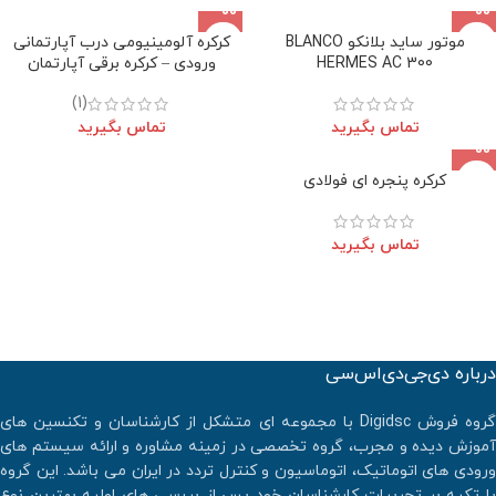
موتور ساید بلانکو BLANCO
کرکره آلومینیومی درب آپارتمانی
HERMES AC 300
ورودی – کرکره برقی آپارتمان
(1)
تماس بگیرید
تماس بگیرید
کرکره پنجره ای فولادی
تماس بگیرید
درباره دی‌جی‌دی‌اس‌سی
گروه فروش Digidsc با مجموعه ای متشکل از کارشناسان و تکنسین های
آموزش دیده و مجرب، گروه تخصصی در زمینه مشاوره و ارائه سیستم های
ورودی های اتوماتیک، اتوماسیون و کنترل تردد در ایران می باشد. اين گروه
با تكيه بر تجربيات كارشناسان خود پس از بررسي هاي اوليه بهترين نوع