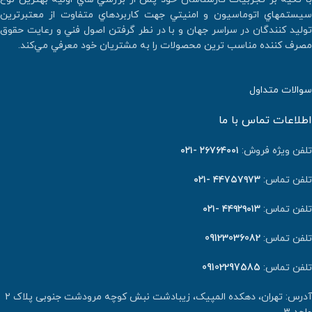
سيستمهاي اتوماسيون و امنيتي جهت كاربردهاي متفاوت از معتبرترين
توليد كنندگان در سراسر جهان و با در نطر گرفتن اصول فني و رعايت حقوق
مصرف كننده مناسب ترين محصولات را به مشتريان خود معرفي مي‌كند.
سوالات متداول
اطلاعات تماس با ما
تلفن ویژه فروش:
٢٦٧٦٤٠٠١ -۰۲۱
تلفن تماس:
۴۴۷۵۷۹۷۳ -۰۲۱
تلفن تماس:
۴۴۹۲۹۰۱۳ -۰۲۱
تلفن تماس:
09123036082
تلفن تماس:
09102297585
آدرس: تهران، دهکده المپیک، زیبادشت نبش کوچه مرودشت جنوبی پلاک ۲