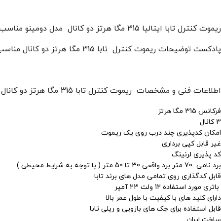
ریموت کنترل تابا ایتالیا 315 مگا هرتز دو کانال مدل دومینو مناسب جهت محصولات تابا الکترونیک
پادکست توضیحات ریموت کنترل تابا 315 مگا هرتز دو کانال مناسب جهت محصولات تابا الکترونیک
اطلاعات فنی و مشخصات ریموت کنترل تابا 315 مگا هرتز دو کانال مناسب جهت محصولات تابا الکترونیک
فرکانس 315 مگا هرتز
3 کانال
امکان کدپذیری چند درب روی یک ریموت
غیر قابل کپی برداری
کد پذیری لرنینگ
برد نامی 70 متر برد واقعی 30 تا 50 متر ( با توجه به شرایط محیطی )
قابل کدگذاری روی تمامی مدل های برند تابا
باتری مورد استفاده 12 ولت 23 آمپر
دارای کلید های با کیفیت با طول عمر بالا
قابل استفاده برای
جک های بازویی و ریلی تابا
ساخت ایران