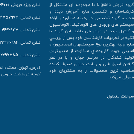
گروه فروش Digidsc با مجموعه ای متشکل از
تلفن ویژه فروش:
٠١ -۰۲۱
کارشناسان و تکنسین های آموزش دیده و
تلفن تماس:
۴۷۵۷۹۷۳ -۰۲۱
مجرب، گروه تخصصی در زمینه مشاوره و ارائه
سیستم های ورودی های اتوماتیک، اتوماسیون
تلفن تماس:
۴۴۹۲۹۰۱۳ -۰۲۱
و کنترل تردد در ایران می باشد. اين گروه با
تكيه بر تجربيات كارشناسان خود پس از بررسي
تلفن تماس:
123036082
هاي اوليه بهترين نوع سيستمهاي اتوماسيون و
امنيتي جهت كاربردهاي متفاوت از معتبرترين
تلفن تماس:
02297585
توليد كنندگان در سراسر جهان و با در نطر
گرفتن اصول فني و رعايت حقوق مصرف كننده
آدرس: تهران، دهکده ا
مناسب ترين محصولات را به مشتريان خود
کوچه مرودشت جنوبی پلاک ۲ و
معرفي مي‌كند.
سوالات متداول