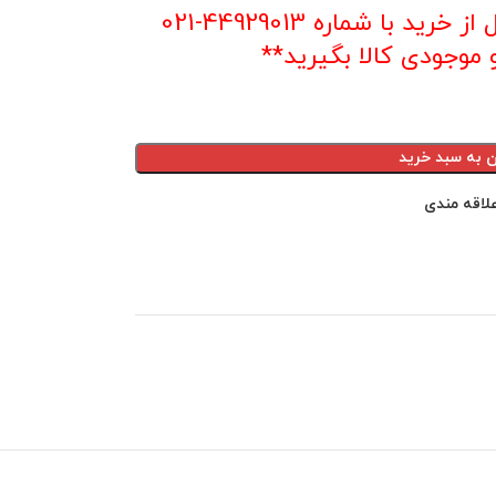
**با توجه به نوسان قیمت قبل از خرید با شماره 44929013-021
موجودی کالا بگیرید**
ن به سبد خرید
لاقه مندی