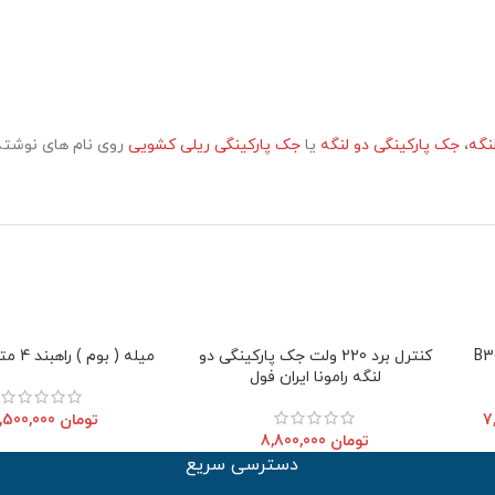
نگه
،
جک پارکینگی دو لنگه
یا
جک پارکینگی ریلی کشویی
روی نام های نوشته
کنترل برد 220 ولت جک پارکینگی دو
میله ( بوم ) راهبند 4 متری فادینی
لنگه رامونا ایران فول
تومان
10,500,000
تومان
8,800,000
دسترسی سریع