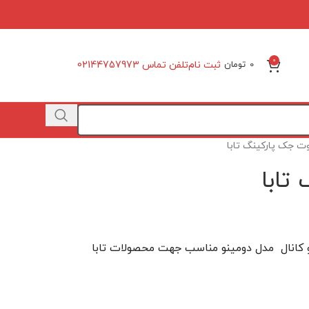
0
ثبت نام
تلفن تماس 02144757973
0
تومان
ت جک پارکینگ تابا
تابا
ایتالیا 315 مگا هرتز دو کانال مدل دومینو مناسب جهت محصولات تابا