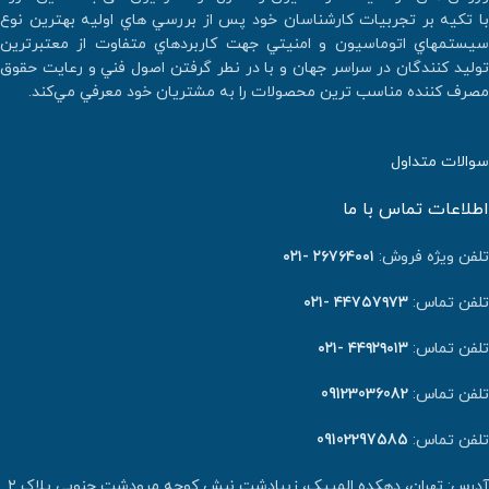
با تكيه بر تجربيات كارشناسان خود پس از بررسي هاي اوليه بهترين نوع
سيستمهاي اتوماسيون و امنيتي جهت كاربردهاي متفاوت از معتبرترين
توليد كنندگان در سراسر جهان و با در نطر گرفتن اصول فني و رعايت حقوق
مصرف كننده مناسب ترين محصولات را به مشتريان خود معرفي مي‌كند.
سوالات متداول
اطلاعات تماس با ما
تلفن ویژه فروش:
٢٦٧٦٤٠٠١ -۰۲۱
تلفن تماس:
۴۴۷۵۷۹۷۳ -۰۲۱
تلفن تماس:
۴۴۹۲۹۰۱۳ -۰۲۱
تلفن تماس:
09123036082
تلفن تماس:
09102297585
آدرس: تهران، دهکده المپیک، زیبادشت نبش کوچه مرودشت جنوبی پلاک ۲