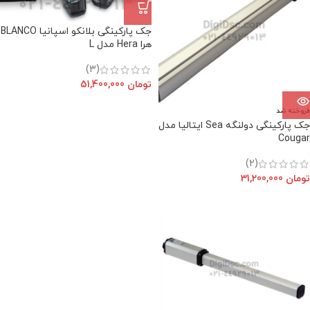
جک پارکینگی بلانکو اسپانیا BLANCO
هرا Hera مدل L
(3)
تومان
51,400,000
فروخته شد
جک پارکینگی دولنگه Sea ایتالیا مدل
Cougar
(2)
تومان
31,200,000