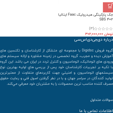
جک پارکینگی هیدرولیک Faac ایتالیا
402 SBS
(3)
تومان
302,000,000
درباره دی‌جی‌دی‌اس‌سی
گروه فروش Digidsc با مجموعه ای متشکل از کارشناسان و تکنسین های
آموزش دیده و مجرب، گروه تخصصی در زمینه مشاوره و ارائه سیستم های
ورودی های اتوماتیک، اتوماسیون و کنترل تردد در ایران می باشد. اين گروه
با تكيه بر تجربيات كارشناسان خود پس از بررسي هاي اوليه بهترين نوع
سيستمهاي اتوماسيون و امنيتي جهت كاربردهاي متفاوت از معتبرترين
توليد كنندگان در سراسر جهان و با در نطر گرفتن اصول فني و رعايت حقوق
مصرف كننده مناسب ترين محصولات را به مشتريان خود معرفي مي‌كند.
سوالات متداول
اطلاعات تماس با ما