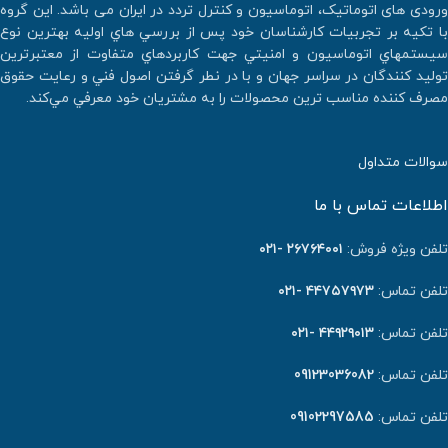
ورودی های اتوماتیک، اتوماسیون و کنترل تردد در ایران می باشد. اين گروه
با تكيه بر تجربيات كارشناسان خود پس از بررسي هاي اوليه بهترين نوع
سيستمهاي اتوماسيون و امنيتي جهت كاربردهاي متفاوت از معتبرترين
توليد كنندگان در سراسر جهان و با در نطر گرفتن اصول فني و رعايت حقوق
مصرف كننده مناسب ترين محصولات را به مشتريان خود معرفي مي‌كند.
سوالات متداول
اطلاعات تماس با ما
تلفن ویژه فروش:
٢٦٧٦٤٠٠١ -۰۲۱
تلفن تماس:
۴۴۷۵۷۹۷۳ -۰۲۱
تلفن تماس:
۴۴۹۲۹۰۱۳ -۰۲۱
تلفن تماس:
09123036082
تلفن تماس:
09102297585