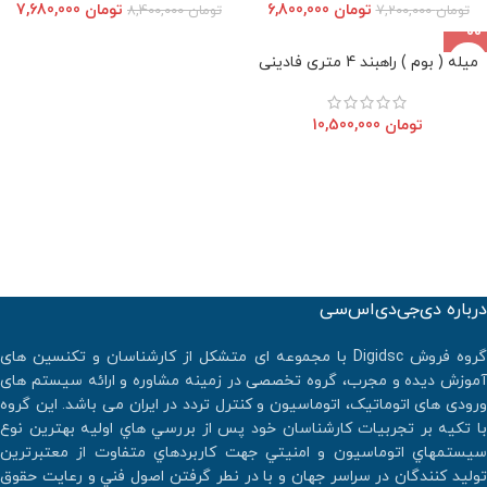
تومان
6,800,000
تومان
7,680,000
تومان
7,200,000
تومان
8,400,000
میله ( بوم ) راهبند 4 متری فادینی
تومان
10,500,000
درباره دی‌جی‌دی‌اس‌سی
گروه فروش Digidsc با مجموعه ای متشکل از کارشناسان و تکنسین های
آموزش دیده و مجرب، گروه تخصصی در زمینه مشاوره و ارائه سیستم های
ورودی های اتوماتیک، اتوماسیون و کنترل تردد در ایران می باشد. اين گروه
با تكيه بر تجربيات كارشناسان خود پس از بررسي هاي اوليه بهترين نوع
سيستمهاي اتوماسيون و امنيتي جهت كاربردهاي متفاوت از معتبرترين
توليد كنندگان در سراسر جهان و با در نطر گرفتن اصول فني و رعايت حقوق