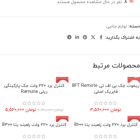
8
نفر در حال مشاهده محصول هستند
دسته:
لوازم جانبی
به اشتراک بگذارید:
محصولات مرتبط
-10%
ریموت جک بی اف تی BFT Remote
کنترل برد 220 ولت جک پارکینگی
اتمام موجودی
فابریک اصلی
ریلی Ramuna
تومان
3,560,000
تومان
5,520,000
تومان
6,160,000
-9%
-6%
کنترل برد 220 ولت راهبند بتا B600
کنترل برد 220 ولت راهبند بتا B300
اتمام موجودی
اتمام موجودی