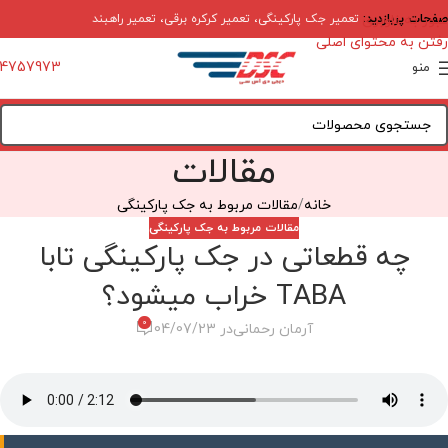
صفحات پربازدید:
عبور به ناوبری
تعمیر جک پارکینگی
،
تعمیر کرکره برقی
،
تعمیر راهبند
رفتن به محتوای اصلی
4757973
منو
مقالات
خانه
مقالات مربوط به جک پارکینگی
مقالات مربوط به جک پارکینگی
چه قطعاتی در جک پارکینگی تابا
TABA خراب میشود؟
0
آرمان رحمانی
در 04/07/23