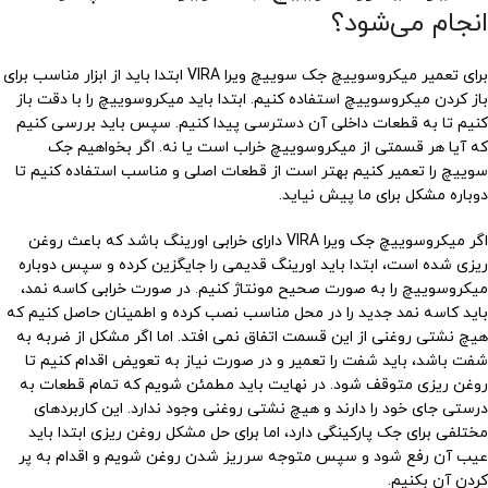
انجام می‌شود؟
برای تعمیر میکروسوییچ جک سوییچ ویرا VIRA ابتدا باید از ابزار مناسب برای
باز کردن میکروسوییچ استفاده کنیم. ابتدا باید میکروسوییچ را با دقت باز
کنیم تا به قطعات داخلی آن دسترسی پیدا کنیم. سپس باید بررسی کنیم
که آیا هر قسمتی از میکروسوییچ خراب است یا نه. اگر بخواهیم جک
سوییچ را تعمیر کنیم بهتر است از قطعات اصلی و مناسب استفاده کنیم تا
دوباره مشکل برای ما پیش نیاید.
اگر میکروسوییچ جک ویرا VIRA دارای خرابی اورینگ باشد که باعث روغن
ریزی شده است، ابتدا باید اورینگ قدیمی را جایگزین کرده و سپس دوباره
میکروسوییچ را به صورت صحیح مونتاژ کنیم. در صورت خرابی کاسه نمد،
باید کاسه نمد جدید را در محل مناسب نصب کرده و اطمینان حاصل کنیم که
هیچ نشتی روغنی از این قسمت اتفاق نمی افتد. اما اگر مشکل از ضربه به
شفت باشد، باید شفت را تعمیر و در صورت نیاز به تعویض اقدام کنیم تا
روغن ریزی متوقف شود. در نهایت باید مطمئن شویم که تمام قطعات به
درستی جای خود را دارند و هیچ نشتی روغنی وجود ندارد. این کاربردهای
مختلفی برای جک پارکینگی دارد، اما برای حل مشکل روغن ریزی ابتدا باید
عیب آن رفع شود و سپس متوجه سرریز شدن روغن شویم و اقدام به پر
کردن آن بکنیم.