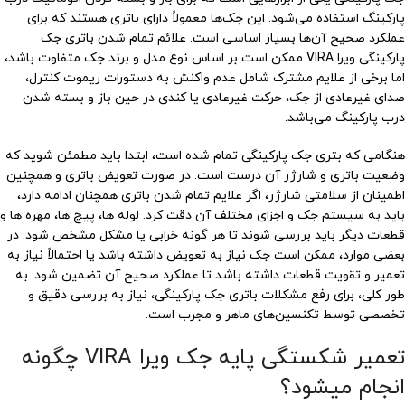
پارکینگ استفاده می‌شود. این جک‌ها معمولاً دارای باتری هستند که برای
عملکرد صحیح آن‌ها بسیار اساسی است. علائم تمام شدن باتری جک
پارکینگی ویرا VIRA ممکن است بر اساس نوع مدل و برند جک متفاوت باشد،
اما برخی از علایم مشترک شامل عدم واکنش به دستورات ریموت کنترل،
صدای غیرعادی از جک، حرکت غیرعادی یا کندی در حین باز و بسته شدن
درب پارکینگ می‌باشد.
هنگامی که بتری جک پارکینگی تمام شده است، ابتدا باید مطمئن شوید که
وضعیت باتری و شارژر آن درست است. در صورت تعویض باتری و همچنین
اطمینان از سلامتی شارژر، اگر علایم تمام شدن باتری همچنان ادامه دارد،
باید به سیستم جک و اجزای مختلف آن دقت کرد. لوله ها، پیچ ها، مهره ها و
قطعات دیگر باید بررسی شوند تا هر گونه خرابی یا مشکل مشخص شود. در
بعضی موارد، ممکن است جک نیاز به تعویض داشته باشد یا احتمالاً نیاز به
تعمیر و تقویت قطعات داشته باشد تا عملکرد صحیح آن تضمین شود. به
طور کلی، برای رفع مشکلات باتری جک پارکینگی، نیاز به بررسی دقیق و
تخصصی توسط تکنسین‌های ماهر و مجرب است.
تعمیر شکستگی پایه جک ویرا VIRA چگونه
انجام میشود؟