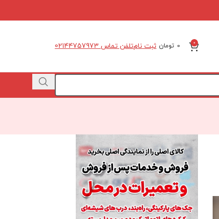
0
ثبت نام
تلفن تماس 02144757973
0
تومان