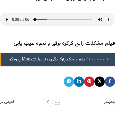
فیلم مشکلات رایج کرکره برقی و نحوه عیب یابی
مطالب مرتبط!
تعمیر جک پارکینگی ریلی Moover 8 پروتکو
جدیدتر
قدیمی تر