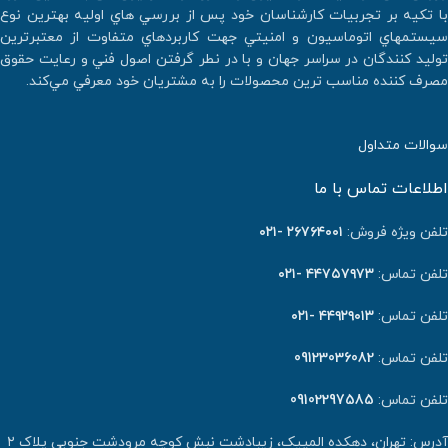
با تكيه بر تجربيات كارشناسان خود پس از بررسي هاي اوليه بهترين نوع
سيستمهاي اتوماسيون و امنيتي جهت كاربردهاي متفاوت از معتبرترين
توليد كنندگان در سراسر جهان و با در نطر گرفتن اصول فني و رعايت حقوق
مصرف كننده مناسب ترين محصولات را به مشتريان خود معرفي مي‌كند.
سوالات متداول
اطلاعات تماس با ما
تلفن ویژه فروش:
٢٦٧٦٤٠٠١ -۰۲۱
تلفن تماس:
۴۴۷۵۷۹۷۳ -۰۲۱
تلفن تماس:
۴۴۹۲۹۰۱۳ -۰۲۱
تلفن تماس:
09123036082
تلفن تماس:
09102297585
آدرس: تهران، دهکده المپیک، زیبادشت نبش کوچه مرودشت جنوبی پلاک ۲